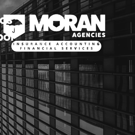
tos
por