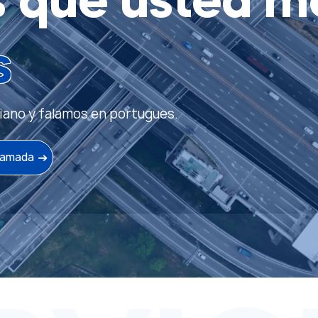
s
que usted m
s
iano y falamos en portugues.
llamada